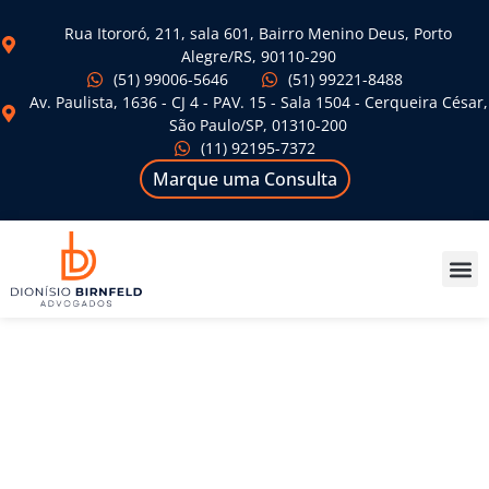
Rua Itororó, 211, sala 601, Bairro Menino Deus, Porto
Alegre/RS, 90110-290
(51) 99006-5646
(51) 99221-8488
Av. Paulista, 1636 - CJ 4 - PAV. 15 - Sala 1504 - Cerqueira César,
São Paulo/SP, 01310-200
(11) 92195-7372
Marque uma Consulta