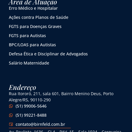
Área de Atuação
Erro Médico e Hospitalar
Ações contra Planos de Saúde
FGTS para Doenças Graves
FGTS para Autistas
BPC/LOAS para Autistas
Defesa Ética e Disciplinar de Advogados
Salário Maternidade
Endereço
Rua Itororó, 211, sala 601, Bairro Menino Deus, Porto
Alegre/RS, 90110-290
(51) 99006-5646
(51) 99221-8488
contato@birnfeld.com.br
Av. Paulista, 1636 – CJ 4 – PAV. 15 – Sala 1504 – Cerqueira