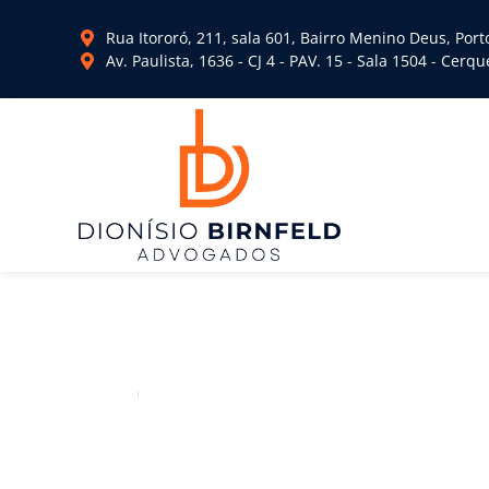
Rua Itororó, 211, sala 601, Bairro Menino Deus, Por
Av. Paulista, 1636 - CJ 4 - PAV. 15 - Sala 1504 - Cer
Advogado Ações co
Coletivo
Home
Advogado Ações contra Reajuste de Plano