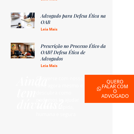
Advogado para Defesa Ética na
OAB
Leia Mais
Prescrição no Processo Ético da
OAB? Defesa Ética de
Advogados
Leia Mais
Ainda
Converse com nosso
QUERO
time agora mesmo e
FALAR COM
tem
O
descubra como
ADVOGADO
dúvidas?
podemos te ajudar
de forma rápida,
humana e segura