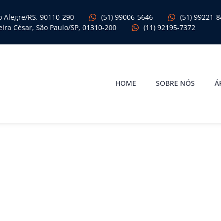
to Alegre/RS, 90110-290
(51) 99006-5646
(51) 99221-
queira César, São Paulo/SP, 01310-200
(11) 92195-7372
HOME
SOBRE NÓS
Á
ntra Reajuste de Pla
 de Saúde Falso Coletivo