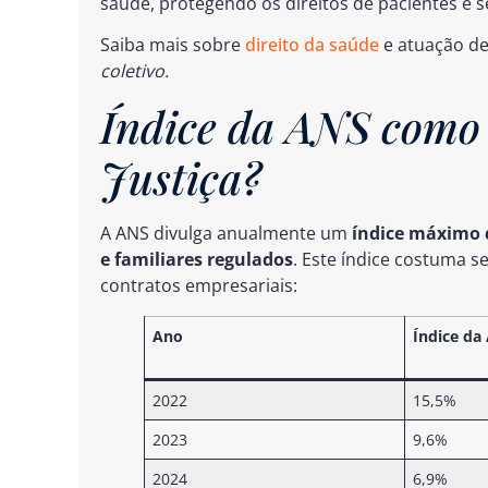
saúde, protegendo os direitos de pacientes e se
Saiba mais sobre
direito da saúde
e atuação d
coletivo.
Índice da ANS como l
Justiça?
A ANS divulga anualmente um
índice máximo d
e familiares regulados
. Este índice costuma s
contratos empresariais:
Ano
Índice da
2022
15,5%
2023
9,6%
2024
6,9%