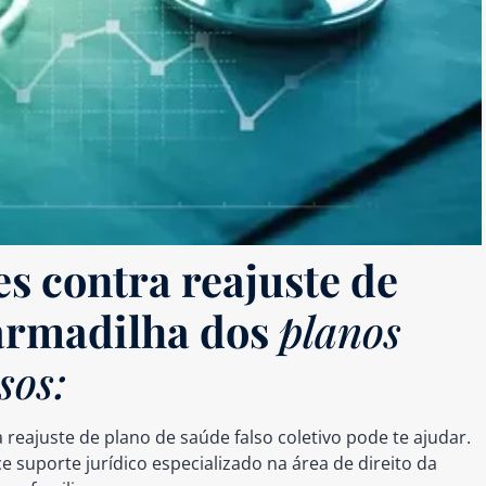
s contra reajuste de
 armadilha dos
planos
sos:
ajuste de plano de saúde falso coletivo pode te ajudar.
e suporte jurídico especializado na área de direito da